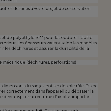
gaufrés destinés à votre projet de conservation
 et de polyéthylène** pour la soudure. L'autre
extérieur. Les épaisseurs varient selon les modèles,
 les déchirures et assurer la durabilité de la
ance mécanique (déchirures, perforations)
es dimensions du sac jouent un double rôle. D'une
ntrer correctement dans l’appareil ou dépasser la
ine devra aspirer un volume d’air plus important
té à chaque produit. D'autres sacs pré-