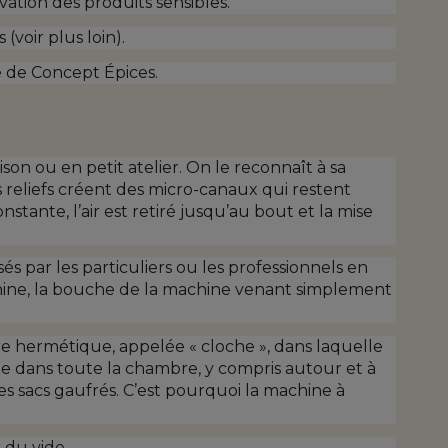
vation des produits sensibles.
(voir plus loin).
ne de Concept Épices.
n ou en petit atelier. On le reconnaît à sa
s reliefs créent des micro-canaux qui restent
stante, l’air est retiré jusqu’au bout et la mise
és par les particuliers ou les professionnels en
achine, la bouche de la machine venant simplement
re hermétique, appelée « cloche », dans laquelle
ide dans toute la chambre, y compris autour et à
es sacs gaufrés. C’est pourquoi la machine à
 du vide.