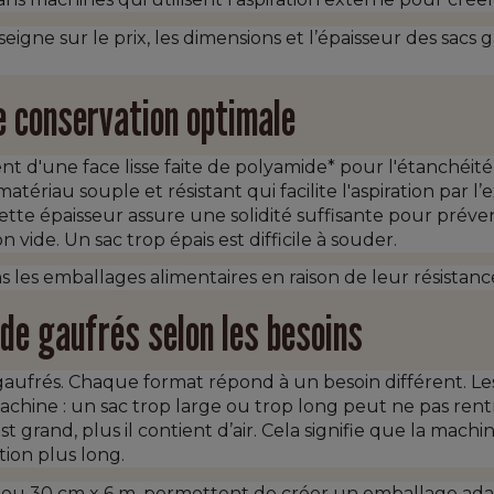
gne sur le prix, les dimensions et l’épaisseur des sacs 
e conservation optimale
 d'une face lisse faite de polyamide* pour l'étanchéité,
tériau souple et résistant qui facilite l'aspiration par l’
te épaisseur assure une solidité suffisante pour prévenir
 vide. Un sac trop épais est difficile à souder.
s dans les emballages alimentaires en raison de leur résist
de gaufrés selon les besoins
gaufrés. Chaque format répond à un besoin différent. L
a machine : un sac trop large ou trop long peut ne pas re
 grand, plus il contient d’air. Cela signifie que la mach
tion plus long.
ou 30 cm x 6 m, permettent de créer un emballage adap