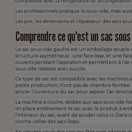
compatible avec la réfrigération et la congélation.
Les professionnels pratique le sous-vide, mais aussi
Les prix, les dimensions et l’épaisseur des sacs s
Comprendre ce qu'est un sac sous
Le sac sous vide gaufré est un emballage souple 
structure asymétrique : une face lisse, et une fac
ouverts pendant l’aspiration et permettent à l’air 
sous vide réalisée avec succès.
Ce type de sac est compatible avec les machines sou
petite production, n’ont pas de chambre fermée. C
pincer l’ouverture du sac pour aspirer l’air direct
La machine à cloche, dédiée aux sacs sous vide li
on place entièrement le sac avec le produit à emb
l’intérieur du sac, avant de souder celui-ci. Dans
cloche utilise des sacs lisses.
En résumé, seuls des sacs gaufrés sont adaptés da