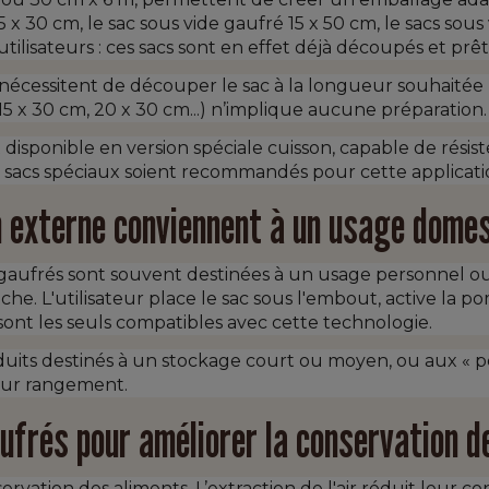
x 30 cm, le sac sous vide gaufré 15 x 50 cm, le sacs sous
ilisateurs : ces sacs sont en effet déjà découpés et prêts
nécessitent de découper le sac à la longueur souhaitée
. 15 x 30 cm, 20 x 30 cm...) n’implique aucune préparation.
disponible en version spéciale cuisson, capable de résis
les sacs spéciaux soient recommandés pour cette applicati
n externe conviennent à un usage dome
gaufrés sont souvent destinées à un usage personnel ou se
. L'utilisateur place le sac sous l'embout, active la pom
s sont les seuls compatibles avec cette technologie.
s destinés à un stockage court ou moyen, ou aux « petit
leur rangement.
aufrés pour améliorer la conservation d
vation des aliments. L’extraction de l'air réduit leur c