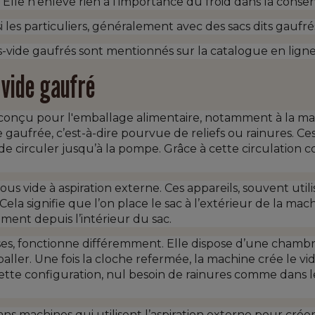
 Elle n'enlève rien à l'importance du froid dans la conser
 les particuliers, généralement avec des sacs dits gaufrés 
ous-vide gaufrés sont mentionnés sur la catalogue en lig
 vide gaufré
conçu pour l'emballage alimentaire, notamment à la maiso
e gaufrée, c’est-à-dire pourvue de reliefs ou rainures. Ce
de circuler jusqu’à la pompe. Grâce à cette circulation con
s vide à aspiration externe. Ces appareils, souvent utilis
ela signifie que l’on place le sac à l’extérieur de la m
ement depuis l’intérieur du sac.
sses, fonctionne différemment. Elle dispose d’une chamb
aller. Une fois la cloche refermée, la machine crée le v
 cette configuration, nul besoin de rainures comme dans l
ns machines qui utilisent l’aspiration externe pour créer