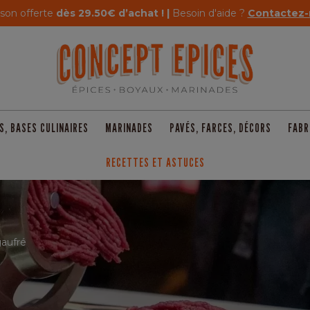
ison offerte
dès 29.50€ d’achat ! |
Besoin d'aide ?
Contactez-
S, BASES CULINAIRES
MARINADES
PAVÉS, FARCES, DÉCORS
FABR
RECETTES ET ASTUCES
gaufré