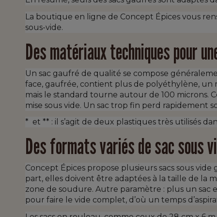
La boutique en ligne de Concept Épices vous rensei
sous-vide.
Des matériaux techniques pour un
Un sac gaufré de qualité se compose généralement
face, gaufrée, contient plus de polyéthylène, un ma
mais le standard tourne autour de 100 microns. Cet
mise sous vide. Un sac trop fin perd rapidement son
*
et ** : il s’agit de deux plastiques très utilisé
Des formats variés de sac sous vi
Concept Épices propose plusieurs sacs sous vide 
part, elles doivent être adaptées à la taille de l
zone de soudure. Autre paramètre : plus un sac est
pour faire le vide complet, d’où un temps d’aspira
Les sacs en rouleau, comme ceux de 28 cm x 6 m 