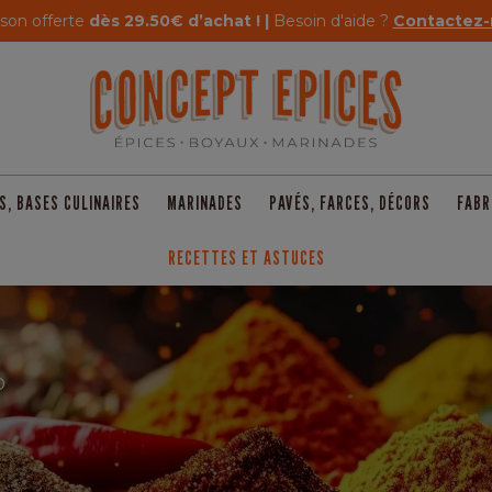
ison offerte
dès 29.50€ d’achat ! |
Besoin d'aide ?
Contactez-
S, BASES CULINAIRES
MARINADES
PAVÉS, FARCES, DÉCORS
FABR
RECETTES ET ASTUCES
O