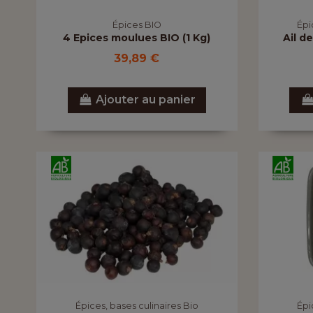
Épices BIO
Épi
4 Epices moulues BIO (1 Kg)
Ail d
39,89 €
Ajouter au panier
Épices, bases culinaires Bio
Épi