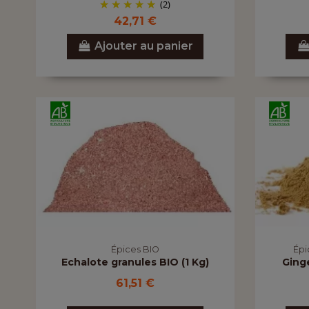
(2)
42,71 €
Ajouter au panier
Épices BIO
Épi
Echalote granules BIO (1 Kg)
Ging
61,51 €