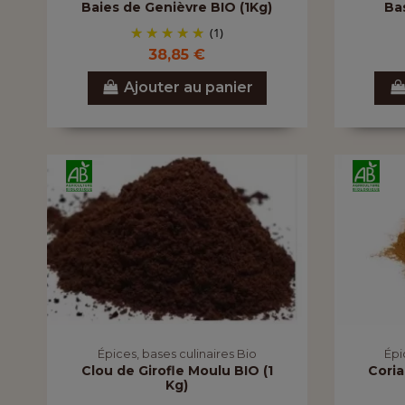
Baies de Genièvre BIO (1Kg)
Bas
(1)
38,85 €
Ajouter au panier
Épices, bases culinaires Bio
Épi
Clou de Girofle Moulu BIO (1
Coria
Kg)