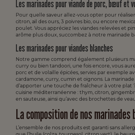
Les marinades pour viande de porc, bœuf et vo
Pour quelle saveur allez-vous opter pour réaliser
citron, ail des ours, 3 poivres bio, ou encore mexi
poulet. Vous appréciez les viandes relevées et
arôme plus doux, succombez à notre marinade bar
Les marinades pour viandes blanches
Notre gamme comprend également plusieurs marina
curry ou bien tandoori, une fois encore, vous au
porc et de volaille épicées, servies par exemple av
cardamone, curry, cumin et oignons. La marinade a
d’apporter une touche de fraîcheur à votre plat ? L
cuisine méditerranéenne : thym, citron, gingembre,
en sauteuse, ainsi qu’avec des brochettes de veau.
La composition de nos marinades 
L’ensemble de nos produits est garanti sans allergè
que l’huile (colza, tournesol, citron vert), le beur