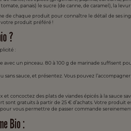
 tomate, panais) le sucre (de canne, de caramel), la levure
he de chaque produit pour connaître le détail de ses ingr
 votre produit préféré !
bio ?
licité :
vec un pinceau. 80 à 100 g de marinade suffisent pour 1 
ou sans sauce, et présentez. Vous pouvez l’accompagner
ix et concoctez des plats de viandes épicés à la sauce sav
 port sont gratuits à partir de 25 € d’achats. Votre produi
 pour vous permettre de passer commande sereinemen
me Bio :