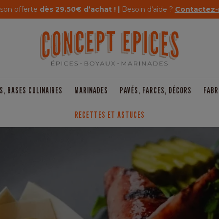
ison offerte
dès 29.50€ d’achat ! |
Besoin d'aide ?
Contactez-
S, BASES CULINAIRES
MARINADES
PAVÉS, FARCES, DÉCORS
FABR
RECETTES ET ASTUCES