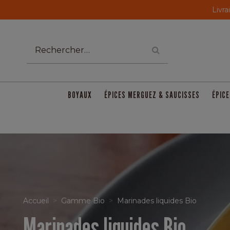
Livra
BOYAUX
ÉPICES MERGUEZ & SAUCISSES
ÉPICE
Accueil
Gamme Bio
Marinades liquides Bio
Marinades liquides Bio