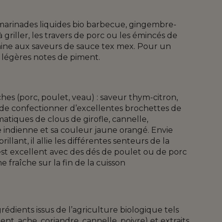
s marinades liquides bio barbecue, gingembre-
 griller, les travers de porc ou les émincés de
ine aux saveurs de sauce tex mex. Pour un
 légères notes de piment.
 (porc, poulet, veau) : saveur thym-citron,
 de confectionner d’excellentes brochettes de
matiques de clous de girofle, cannelle,
e indienne et sa couleur jaune orangé. Envie
lant, il allie les différentes senteurs de la
l est excellent avec des dés de poulet ou de porc
 fraîche sur la fin de la cuisson
rédients issus de l’agriculture biologique tels
ent, ache, coriandre, cannelle, poivre) et extraits