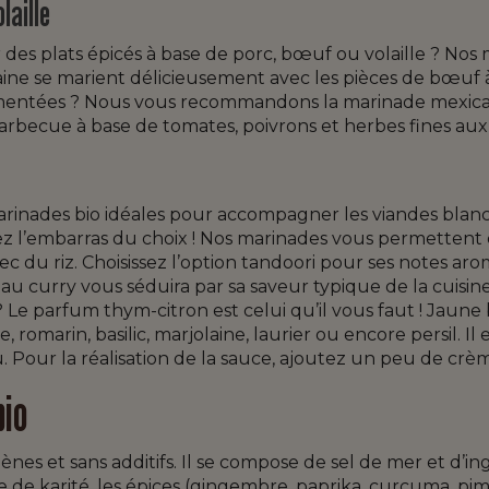
laille
 des plats épicés à base de porc, bœuf ou volaille ? No
caine se marient délicieusement avec les pièces de bœuf à
 pimentées ? Nous vous recommandons la marinade mexica
becue à base de tomates, poivrons et herbes fines aux
des bio idéales pour accompagner les viandes blanches
rez l’embarras du choix ! Nos marinades vous permettent
ec du riz. Choisissez l’option tandoori pour ses notes aro
u curry vous séduira par sa saveur typique de la cuisin
e parfum thym-citron est celui qu’il vous faut ! Jaune bril
 romarin, basilic, marjolaine, laurier ou encore persil. I
 Pour la réalisation de la sauce, ajoutez un peu de crème
bio
nes et sans additifs. Il se compose de sel de mer et d’ing
re de karité, les épices (gingembre, paprika, curcuma, pim