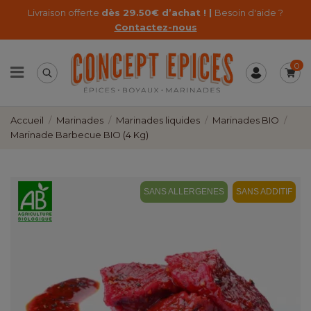
Livraison offerte
dès 29.50€ d’achat ! |
Besoin d'aide ?
Contactez-nous
0
Accueil
Marinades
Marinades liquides
Marinades BIO
Marinade Barbecue BIO (4 Kg)
SANS ALLERGENES
SANS ADDITIF