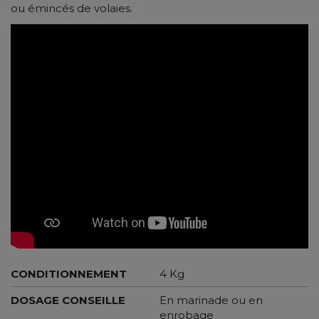
ou émincés de volaies.
CONDITIONNEMENT
4 Kg
DOSAGE CONSEILLE
En marinade ou en
enrobage