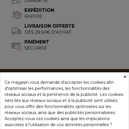
GARANTIE
EXPÉDITION
RAPIDE
LIVRAISON OFFERTE
DÈS 29.50€ D’ACHAT
PAIEMENT
SÉCURISÉ
×
Ce magasin vous demande d'accepter les cookies afin
CONCEPT ÉPICES
d'optimiser les performances, les fonctionnalités des
réseaux sociaux et la pertinence de la publicité. Les cookies
tiers liés aux réseaux sociaux et à la publicité sont utilisés
NOS PRODUITS
pour vous offrir des fonctionnalités optimisées sur les
réseaux sociaux, ainsi que des publicités personnalisées.
Acceptez-vous ces cookies ainsi que les implications
associées à l'utilisation de vos données personnelles ?
VOTRE COMPTE