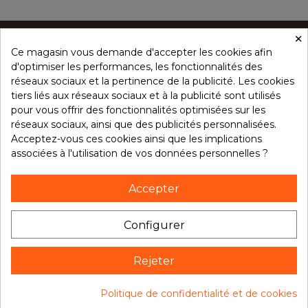
×
Ce magasin vous demande d'accepter les cookies afin
CONCEPT ÉPICES
d'optimiser les performances, les fonctionnalités des
réseaux sociaux et la pertinence de la publicité. Les cookies
tiers liés aux réseaux sociaux et à la publicité sont utilisés
NOS PRODUITS
pour vous offrir des fonctionnalités optimisées sur les
réseaux sociaux, ainsi que des publicités personnalisées.
Acceptez-vous ces cookies ainsi que les implications
associées à l'utilisation de vos données personnelles ?
VOTRE COMPTE
Accepter
NOTRE BROCHURE
Configurer
Rejeter
Suivez notre actualité
9.7
Politique de confidentialité et de cookies
/10
14568 avis