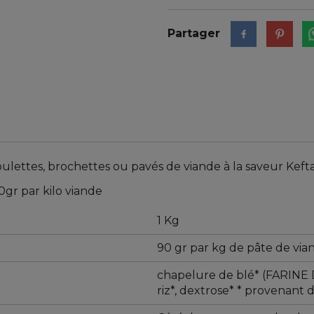
Partager
ulettes, brochettes ou pavés de viande à la saveur Kefta
0gr par kilo viande
1 Kg
90 gr par kg de pâte de via
chapelure de blé* (FARINE DE
riz*, dextrose* * provenant 