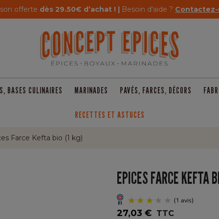
ison offerte
dès 29.50€ d’achat ! |
Besoin d'aide ?
Contactez-
S, BASES CULINAIRES
MARINADES
PAVÉS, FARCES, DÉCORS
FABR
RECETTES ET ASTUCES
es Farce Kefta bio (1 kg)
EPICES FARCE KEFTA BI
27,03 €
TTC