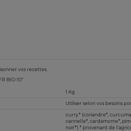
sonner vos recettes.
 FR BIO 10"
1 Kg
Utiliser selon vos besoins p
curry* (coriandre*, curcuma*
cannelle*, cardamome*, pimen
noir*) * provenant de l'agri