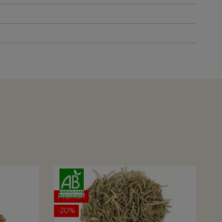
Promo !
-20%