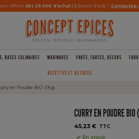
ison offerte
dès 29.50€ d’achat ! |
Besoin d'aide ?
Contactez-
S, BASES CULINAIRES
MARINADES
PAVÉS, FARCES, DÉCORS
FABR
RECETTES ET ASTUCES
urry en Poudre BIO (1Kg)
CURRY EN POUDRE BIO 
45,23 €
TTC
En stock