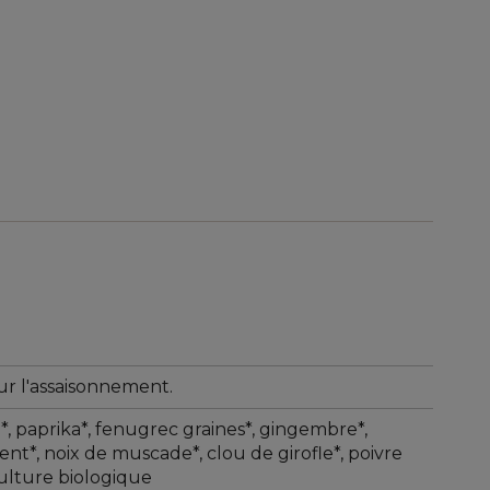
our l'assaisonnement.
, paprika*, fenugrec graines*, gingembre*,
t*, noix de muscade*, clou de girofle*, poivre
culture biologique