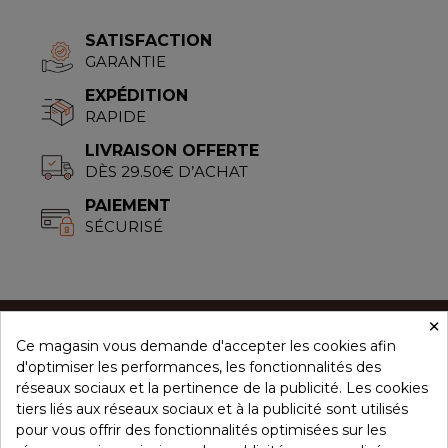
SATISFACTION
GARANTIE
EXPÉDITION
RAPIDE
LIVRAISON OFFERTE
DÈS 29.50€ D’ACHAT
PAIEMENT
SÉCURISÉ
×
Ce magasin vous demande d'accepter les cookies afin
CONCEPT ÉPICES
d'optimiser les performances, les fonctionnalités des
réseaux sociaux et la pertinence de la publicité. Les cookies
tiers liés aux réseaux sociaux et à la publicité sont utilisés
NOS PRODUITS
pour vous offrir des fonctionnalités optimisées sur les