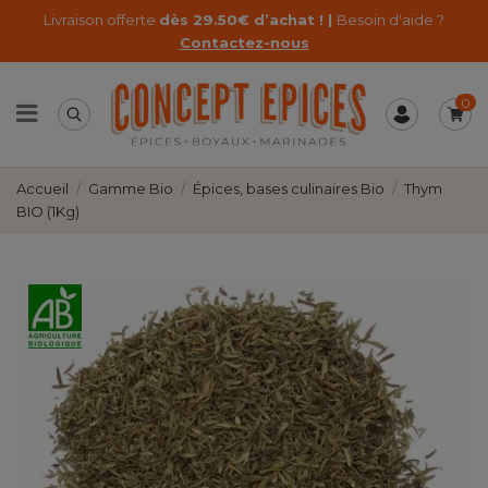
Livraison offerte
dès 29.50€ d’achat ! |
Besoin d'aide ?
Contactez-nous
0
Accueil
Gamme Bio
Épices, bases culinaires Bio
Thym
BIO (1Kg)