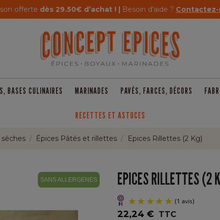
ison offerte
dès 29.50€ d’achat ! |
Besoin d'aide ?
Contactez-
S, BASES CULINAIRES
MARINADES
PAVÉS, FARCES, DÉCORS
FABR
RECETTES ET ASTUCES
t sèches
Épices Pâtés et rillettes
Epices Rillettes (2 Kg)
EPICES RILLETTES (2 
SANS ALLERGENES
22,24 €
TTC