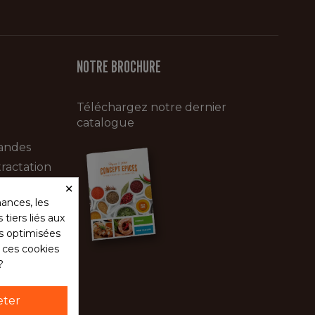
NOTRE BROCHURE
Téléchargez notre dernier
catalogue
andes
ractation
×
ances, les
tiers liés aux
és optimisées
s ces cookies
?
eter