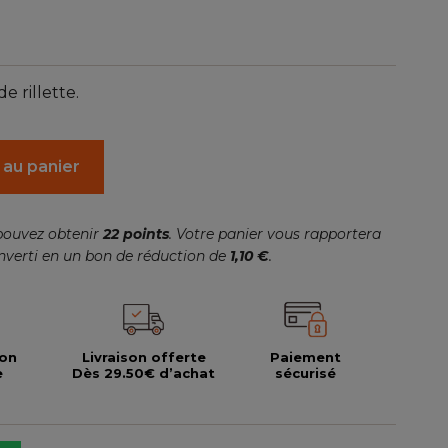
(1 avis)
e rillette.
 au panier
pouvez obtenir
22
points
. Votre panier vous rapportera
nverti en un bon de réduction de
1,10 €
.
ion
Livraison offerte
Paiement
e
Dès 29.50€ d’achat
sécurisé