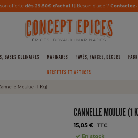
ison offerte
dès 29.50€ d’achat ! |
Besoin d'aide ?
Contactez-
S, BASES CULINAIRES
MARINADES
PAVÉS, FARCES, DÉCORS
FABR
RECETTES ET ASTUCES
annelle Moulue (1 Kg)
CANNELLE MOULUE (1 
15,05 €
TTC
En stock