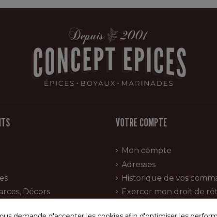
ITS
VOTRE COMPTE
Mon compte
Adresses
es
Historique de vos comm
arces, Décors
Exercer mon droit de rét
ion charcuterie
us demande d'accepter les cookies afin d'optimiser les perform