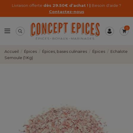
Livraison offerte
dès 29.50€ d’achat ! |
Besoin d'aide ?
Contactez-nous
0
Accueil
Épices
Épices, bases culinaires
Épices
Echalote
Semoule (1 Kg)