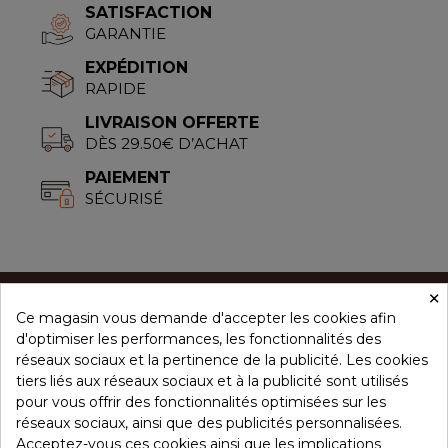
SATISFACTION
GARANTIE
EXPÉDITION
RAPIDE
LIVRAISON OFFERTE
DÈS 29.50€ D’ACHAT
PAIEMENT
SÉCURISÉ
×
Ce magasin vous demande d'accepter les cookies afin
CONCEPT ÉPICES
d'optimiser les performances, les fonctionnalités des
réseaux sociaux et la pertinence de la publicité. Les cookies
tiers liés aux réseaux sociaux et à la publicité sont utilisés
NOS PRODUITS
pour vous offrir des fonctionnalités optimisées sur les
réseaux sociaux, ainsi que des publicités personnalisées.
Acceptez-vous ces cookies ainsi que les implications