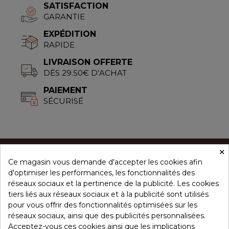
SATISFACTION
GARANTIE
EXPÉDITION
RAPIDE
LIVRAISON OFFERTE
DÈS 29.50€ D’ACHAT
PAIEMENT
SÉCURISÉ
×
Ce magasin vous demande d'accepter les cookies afin
CONCEPT ÉPICES
d'optimiser les performances, les fonctionnalités des
réseaux sociaux et la pertinence de la publicité. Les cookies
tiers liés aux réseaux sociaux et à la publicité sont utilisés
NOS PRODUITS
pour vous offrir des fonctionnalités optimisées sur les
réseaux sociaux, ainsi que des publicités personnalisées.
Acceptez-vous ces cookies ainsi que les implications