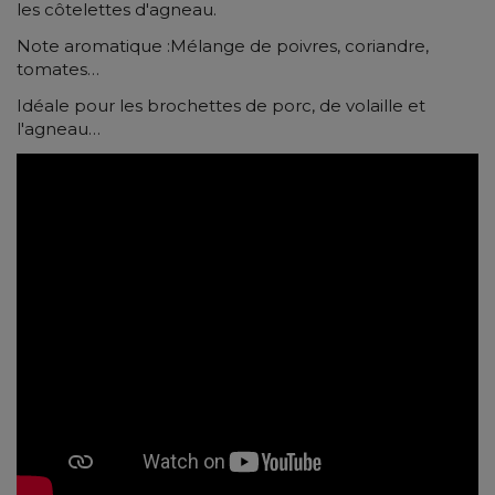
les côtelettes d'agneau.
Note aromatique :Mélange de poivres, coriandre,
tomates…
Idéale pour les brochettes de porc, de volaille et
l'agneau…