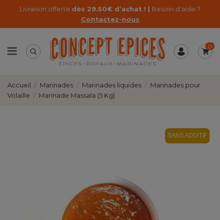
Livraison offerte
dès 29.50€ d’achat ! |
Besoin d'aide ?
Contactez-nous
0
Accueil
Marinades
Marinades liquides
Marinades pour
Volaille
Marinade Massala (5 Kg)
SANS ADDITIF