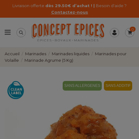
Livraison offerte
dès 29.50€ d’achat ! |
Besoin d'aide ?
Contactez-nous
0
Accueil
Marinades
Marinades liquides
Marinades pour
Volaille
Marinade Agrume (5 Kg)
SANS ALLERGENES
SANS ADDITIF