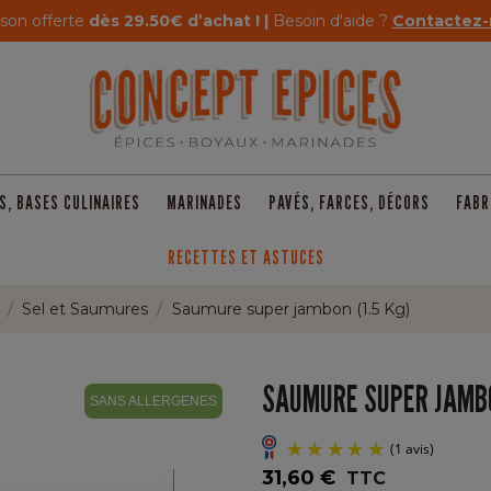
ison offerte
dès 29.50€ d’achat ! |
Besoin d'aide ?
Contactez-
S, BASES CULINAIRES
MARINADES
PAVÉS, FARCES, DÉCORS
FABR
RECETTES ET ASTUCES
Sel et Saumures
Saumure super jambon (1.5 Kg)
SAUMURE SUPER JAMBO
SANS ALLERGENES
31,60 €
TTC