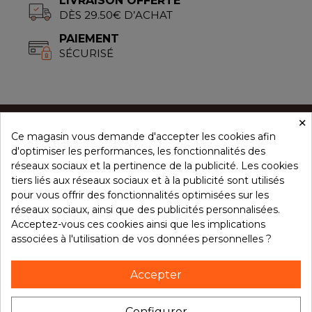
LIVRAISON OFFERTE
DÈS 29.50€ D’ACHAT
PAIEMENT
SÉCURISÉ
×
Ce magasin vous demande d'accepter les cookies afin
CONCEPT ÉPICES
d'optimiser les performances, les fonctionnalités des
réseaux sociaux et la pertinence de la publicité. Les cookies
tiers liés aux réseaux sociaux et à la publicité sont utilisés
NOS PRODUITS
pour vous offrir des fonctionnalités optimisées sur les
réseaux sociaux, ainsi que des publicités personnalisées.
Acceptez-vous ces cookies ainsi que les implications
associées à l'utilisation de vos données personnelles ?
VOTRE COMPTE
Accepter
NOTRE BROCHURE
Configurer