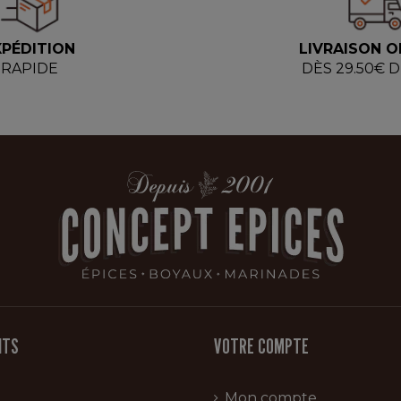
XPÉDITION
LIVRAISON O
RAPIDE
DÈS 29.50€ 
ITS
VOTRE COMPTE
Mon compte