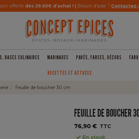
ison offerte
dès 29.50€ d’achat ! |
Besoin d'aide ?
Contactez-
S, BASES CULINAIRES
MARINADES
PAVÉS, FARCES, DÉCORS
FABR
RECETTES ET ASTUCES
erie
Feuille de boucher 30 cm
FEUILLE DE BOUCHER 3
76,90 €
TTC
En stock