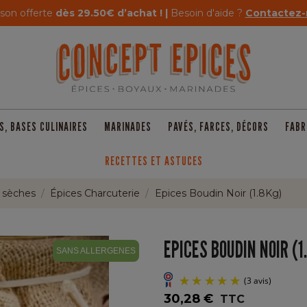
ison offerte
dès 29.50€ d’achat ! |
Besoin d'aide ?
Contactez-
S, BASES CULINAIRES
MARINADES
PAVÉS, FARCES, DÉCORS
FABR
RECETTES ET ASTUCES
t sèches
Épices Charcuterie
Epices Boudin Noir (1.8Kg)
EPICES BOUDIN NOIR (1
SANS ALLERGENES
30,28 €
TTC