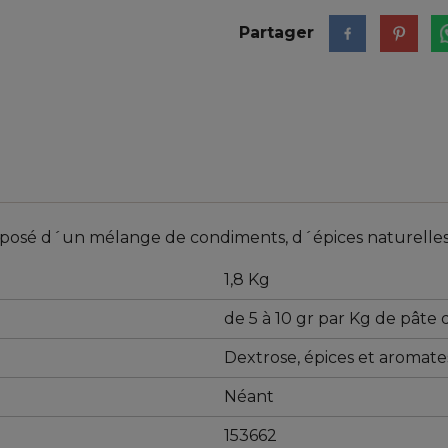
Partager
sé d´un mélange de condiments, d´épices naturelles , n
1,8 Kg
de 5 à 10 gr par Kg de pâte 
Dextrose, épices et aromate
Néant
153662