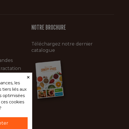
NOTRE BROCHURE
Téléchargez notre dernier
catalogue
andes
ractation
×
ances, les
tiers liés aux
és optimisées
s ces cookies
?
eter