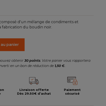
(3 avis)
composé d'un mélange de condiments et
a fabrication du boudin noir.
 au panier
pouvez obtenir
30
points
. Votre panier vous rapportera
nverti en un bon de réduction de
1,50 €
.
ion
Livraison offerte
Paiement
e
Dès 29.50€ d’achat
sécurisé