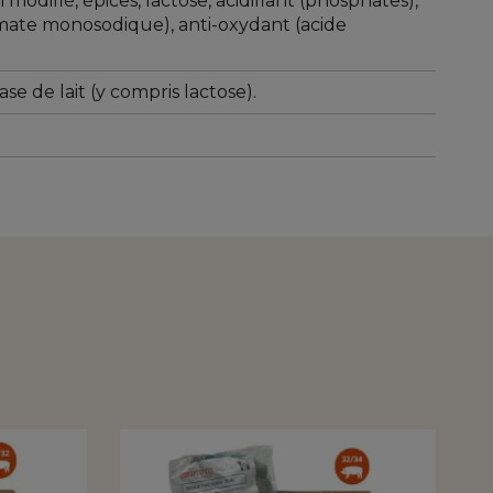
 modifié, épices, lactose, acidifiant (phosphates),
ate monosodique), anti-oxydant (acide
ase de lait (y compris lactose).