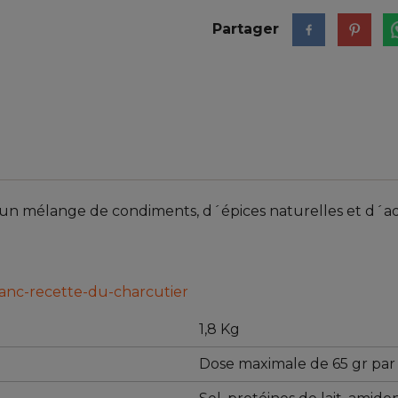
Partager
élange de condiments, d´épices naturelles et d´additi
lanc-recette-du-charcutier
1,8 Kg
Dose maximale de 65 gr par 