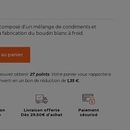
(1 avis)
composé d'un mélange de condiments et
a fabrication du boudin blanc à froid.
 au panier
pouvez obtenir
27
points
. Votre panier vous rapportera
nverti en un bon de réduction de
1,35 €
.
ion
Livraison offerte
Paiement
e
Dès 29.50€ d’achat
sécurisé