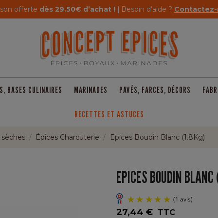
ison offerte
dès 29.50€ d’achat ! |
Besoin d'aide ?
Contactez-
S, BASES CULINAIRES
MARINADES
PAVÉS, FARCES, DÉCORS
FABR
RECETTES ET ASTUCES
t sèches
Épices Charcuterie
Epices Boudin Blanc (1.8Kg)
EPICES BOUDIN BLANC 
27,44 €
TTC