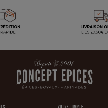
XPÉDITION
LIVRAISON O
RAPIDE
DÈS 29.50€ 
ITS
VOTRE COMPTE