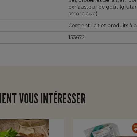
Sel, protéines de lait, amidon
exhausteur de goût (glutam
ascorbique).
Contient Lait et produits à b
153672
IENT VOUS INTÉRESSER