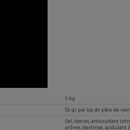
5 Kg
55 gr par kg de pâte de vian
Sel, épices, antioxydant (ci
arôme, dextrose, acidulant 