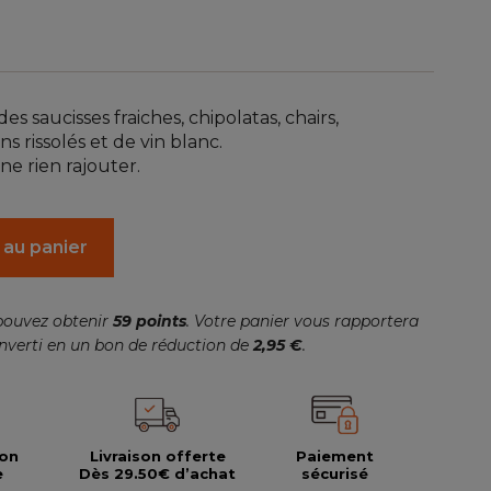
(1 avis)
es saucisses fraiches, chipolatas, chairs,
s rissolés et de vin blanc.
e rien rajouter.
 au panier
pouvez obtenir
59
points
. Votre panier vous rapportera
nverti en un bon de réduction de
2,95 €
.
ion
Livraison offerte
Paiement
e
Dès 29.50€ d’achat
sécurisé