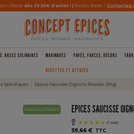
ison offerte
dès 29.50€ d’achat ! |
Besoin d'aide ?
Contactez-
S, BASES CULINAIRES
MARINADES
PAVÉS, FARCES, DÉCORS
FABR
RECETTES ET ASTUCES
s Spécifiques
Epices Saucisse Oignons Rissolés (5Kg)
EPICES SAUCISSE OIGN
SANS ALLERGENES
59,66 €
TTC