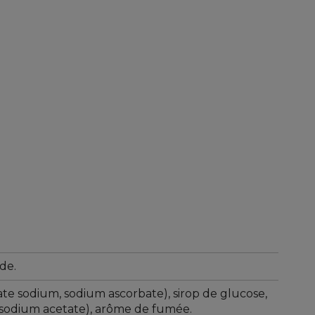
de.
trate sodium, sodium ascorbate), sirop de glucose,
(sodium acetate), arôme de fumée.