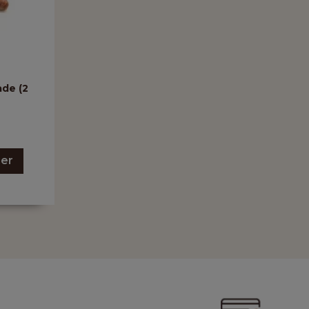
ade (2
ier