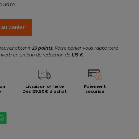
poudre.
 au panier
pouvez obtenir
23
points
. Votre panier vous rapportera
nverti en un bon de réduction de
1,15 €
.
ion
Livraison offerte
Paiement
e
Dès 29.50€ d’achat
sécurisé