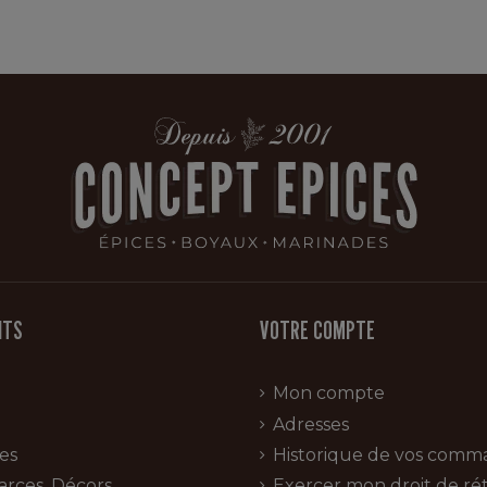
ITS
VOTRE COMPTE
Mon compte
Adresses
es
Historique de vos comm
arces, Décors
Exercer mon droit de rét