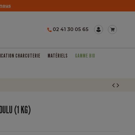
nous
02 41 30 05 65
ICATION CHARCUTERIE
MATÉRIELS
GAMME BIO
OULU (1 KG)