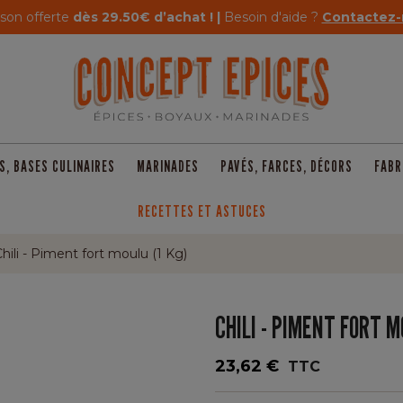
ison offerte
dès 29.50€ d’achat ! |
Besoin d'aide ?
Contactez-
S, BASES CULINAIRES
MARINADES
PAVÉS, FARCES, DÉCORS
FABR
RECETTES ET ASTUCES
hili - Piment fort moulu (1 Kg)
CHILI - PIMENT FORT M
23,62 €
TTC