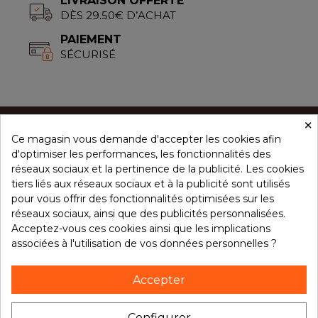
LIVRAISON OFFERTE
DÈS 29.50€ D’ACHAT
PAIEMENT
SÉCURISÉ
×
Ce magasin vous demande d'accepter les cookies afin
CONCEPT ÉPICES
d'optimiser les performances, les fonctionnalités des
réseaux sociaux et la pertinence de la publicité. Les cookies
tiers liés aux réseaux sociaux et à la publicité sont utilisés
NOS PRODUITS
pour vous offrir des fonctionnalités optimisées sur les
réseaux sociaux, ainsi que des publicités personnalisées.
Acceptez-vous ces cookies ainsi que les implications
associées à l'utilisation de vos données personnelles ?
VOTRE COMPTE
Accepter
NOTRE BROCHURE
Configurer