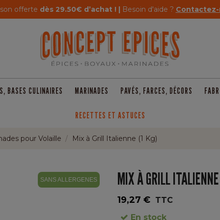
ison offerte
dès 29.50€ d’achat ! |
Besoin d'aide ?
Contactez-
S, BASES CULINAIRES
MARINADES
PAVÉS, FARCES, DÉCORS
FABR
RECETTES ET ASTUCES
nades pour Volaille
Mix à Grill Italienne (1 Kg)
MIX À GRILL ITALIENNE
SANS ALLERGENES
19,27 €
TTC
En stock