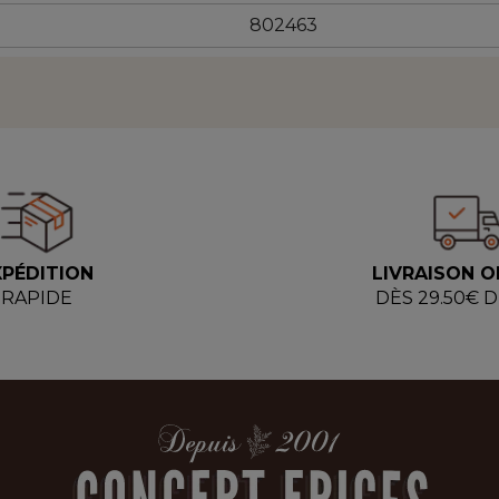
802463
XPÉDITION
LIVRAISON O
RAPIDE
DÈS 29.50€ 