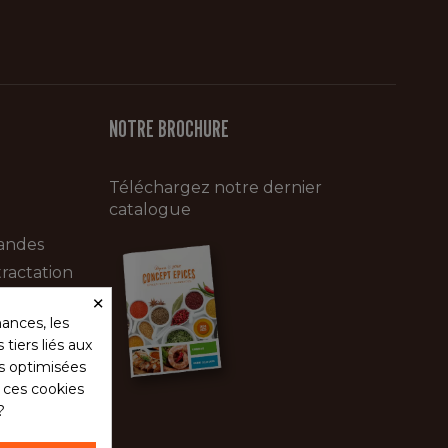
NOTRE BROCHURE
Téléchargez notre dernier
catalogue
andes
ractation
×
ances, les
tiers liés aux
és optimisées
s ces cookies
?