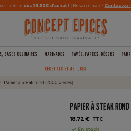
ison offerte
dès 29.50€ d’achat ! |
Besoin d'aide ?
Contactez-
S, BASES CULINAIRES
MARINADES
PAVÉS, FARCES, DÉCORS
FABR
RECETTES ET ASTUCES
Papier à Steak rond (2000 pièces)
PAPIER À STEAK ROND 
18,72 €
TTC
En stock