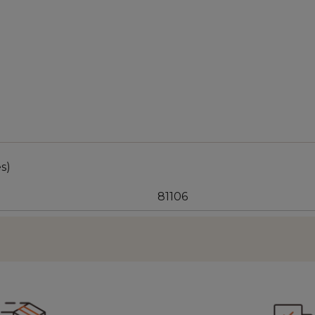
s)
81106