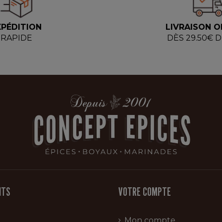
XPÉDITION
LIVRAISON O
RAPIDE
DÈS 29.50€ 
ITS
VOTRE COMPTE
Mon compte