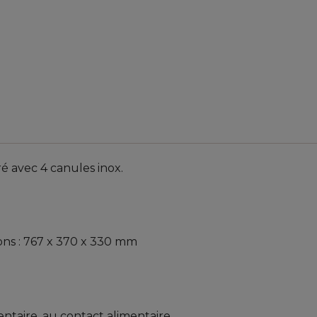
vré avec 4 canules inox.
ions : 767 x 370 x 330 mm
mentaire, au contact alimentaire