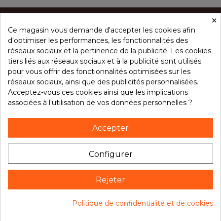
×
Ce magasin vous demande d'accepter les cookies afin
CONCEPT ÉPICES
d'optimiser les performances, les fonctionnalités des
réseaux sociaux et la pertinence de la publicité. Les cookies
tiers liés aux réseaux sociaux et à la publicité sont utilisés
NOS PRODUITS
pour vous offrir des fonctionnalités optimisées sur les
réseaux sociaux, ainsi que des publicités personnalisées.
Acceptez-vous ces cookies ainsi que les implications
associées à l'utilisation de vos données personnelles ?
VOTRE COMPTE
Accepter
NOTRE BROCHURE
Configurer
Rejeter
Suivez notre actualité
9.7
Politique de confidentialité et de cookies
/10
14569 avis
Consentement aux cookies