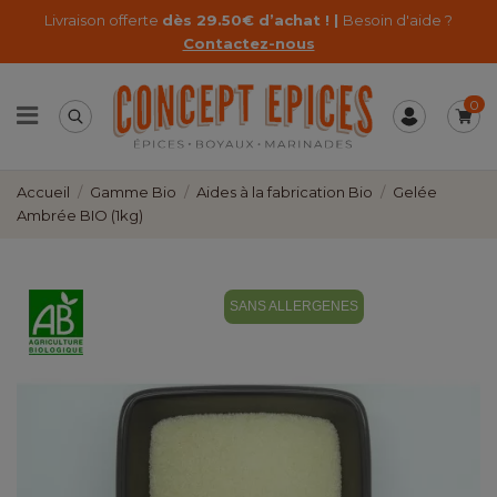
Livraison offerte
dès 29.50€ d’achat ! |
Besoin d'aide ?
Contactez-nous
0
Accueil
Gamme Bio
Aides à la fabrication Bio
Gelée
Ambrée BIO (1kg)
SANS ALLERGENES