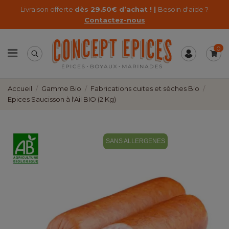
Livraison offerte
dès 29.50€ d’achat ! |
Besoin d'aide ?
Contactez-nous
0
Accueil
Gamme Bio
Fabrications cuites et sèches Bio
Epices Saucisson à l'Ail BIO (2 Kg)
SANS ALLERGENES