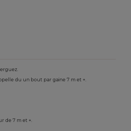
merguez.
pelle du un bout par gaine 7 m et +.
r de 7 m et +.