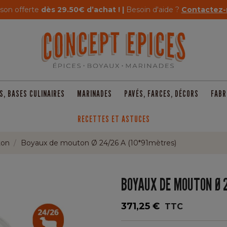
ison offerte
dès 29.50€ d’achat ! |
Besoin d'aide ?
Contactez-
S, BASES CULINAIRES
MARINADES
PAVÉS, FARCES, DÉCORS
FABR
RECETTES ET ASTUCES
ton
Boyaux de mouton Ø 24/26 A (10*91mètres)
BOYAUX DE MOUTON Ø 
371,25 €
TTC