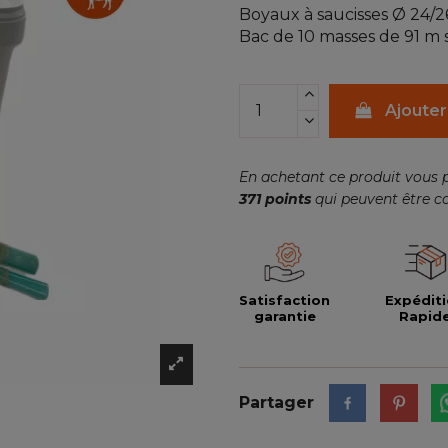
Boyaux à saucisses Ø 24/26
Bac de 10 masses de 91 m s
Ajouter
En achetant ce produit vous 
371
points
qui peuvent être c
Satisfaction
Expédit
garantie
Rapid
Partager