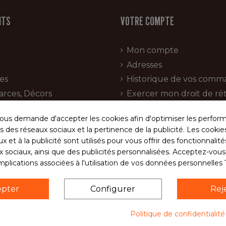
ITS
VOTRE COMPTE
Mon compte
Adresses
es
Historique de vos comm
arces, Décors
Exercer mon droit de rét
ion charcuterie
us demande d'accepter les cookies afin d'optimiser les perform
s
s des réseaux sociaux et la pertinence de la publicité. Les cookies 
Bio
x et à la publicité sont utilisés pour vous offrir des fonctionnalit
ux sociaux, ainsi que des publicités personnalisées. Acceptez-vou
implications associées à l'utilisation de vos données personnelles 
Suivez notre actualité
epter
Configurer
Rej
olitique de confidentialité
CGV
Programme fidéli
Politique de confidentialit