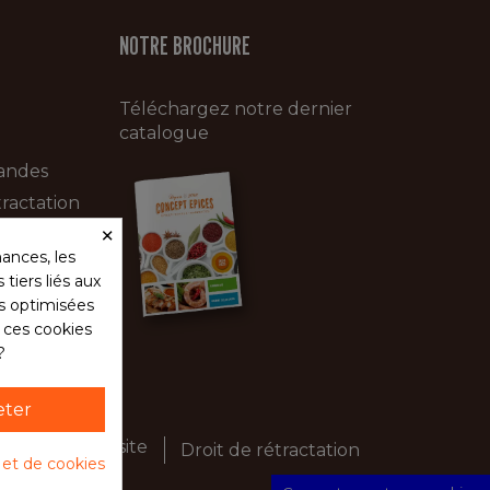
NOTRE BROCHURE
Téléchargez notre dernier
catalogue
andes
ractation
×
ances, les
tiers liés aux
és optimisées
s ces cookies
?
eter
té
Plan du site
Droit de rétractation
é et de cookies