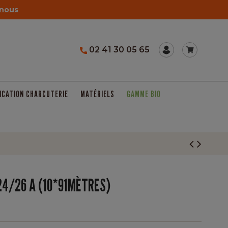
nous
02 41 30 05 65
ICATION CHARCUTERIE
MATÉRIELS
GAMME BIO
24/26 A (10*91MÈTRES)