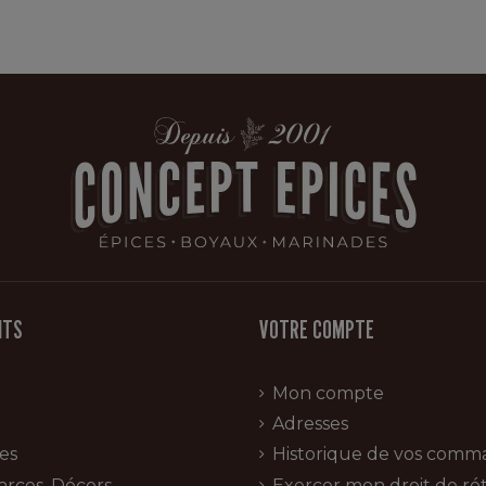
ITS
VOTRE COMPTE
Mon compte
Adresses
es
Historique de vos comm
arces, Décors
Exercer mon droit de rét