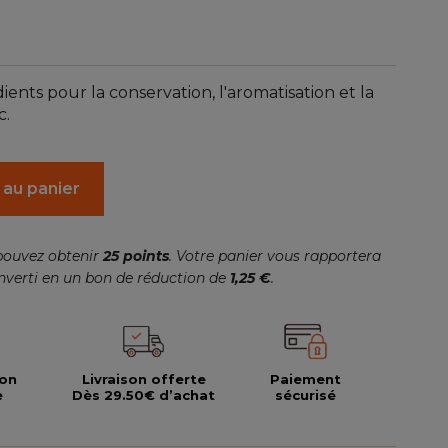
(41 avis)
nts pour la conservation, l'aromatisation et la
c.
 au panier
pouvez obtenir
25
points
. Votre panier vous rapportera
nverti en un bon de réduction de
1,25 €
.
ion
Livraison offerte
Paiement
e
Dès 29.50€ d’achat
sécurisé