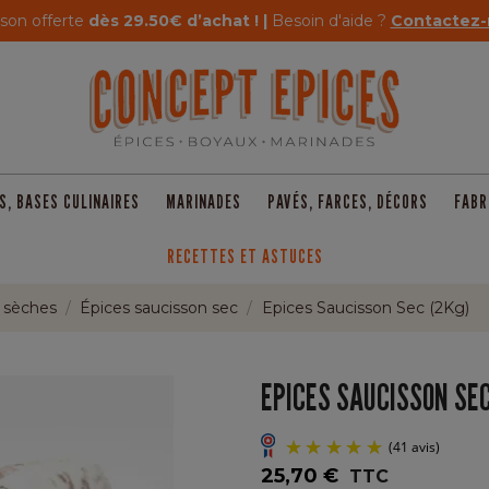
ison offerte
dès 29.50€ d’achat ! |
Besoin d'aide ?
Contactez-
S, BASES CULINAIRES
MARINADES
PAVÉS, FARCES, DÉCORS
FABR
RECETTES ET ASTUCES
t sèches
Épices saucisson sec
Epices Saucisson Sec (2Kg)
EPICES SAUCISSON SEC
25,70 €
TTC