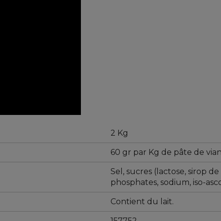
2 Kg
60 gr par Kg de pâte de via
Sel, sucres (lactose, sirop d
phosphates, sodium, iso-asco
Contient du lait.
157752