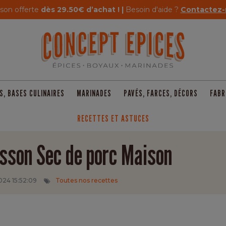
ison offerte
dès 29.50€ d’achat ! |
Besoin d'aide ?
Contactez-
S, BASES CULINAIRES
MARINADES
PAVÉS, FARCES, DÉCORS
FABR
RECETTES ET ASTUCES
sson Sec de porc Maison
024 15:52:09
Toutes nos recettes