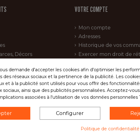
ITS
VOTRE COMPTE
Mon compte
Adresses
es
Historique de vos comm
arces, Décors
Exercer mon droit de rét
ion charcuterie
us demande d'accepter les cookies afin d'optimiser les perform
s
s des réseaux sociaux et la pertinence de la publicité. Les cookies 
Bio
x et à la publicité sont utilisés pour vous offrir des fonctionnalit
ux sociaux, ainsi que des publicités personnalisées. Acceptez-vou
implications associées à l'utilisation de vos données personnelles 
Suivez notre actualité
epter
Configurer
Rej
olitique de confidentialité
CGV
Programme fidéli
Politique de confidentialit