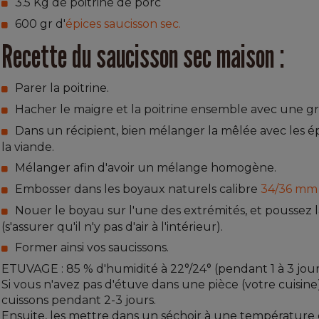
3.5 Kg de poitrine de porc
600 gr d'
épices saucisson sec.
Recette du saucisson sec maison :
Parer la poitrine.
Hacher le maigre et la poitrine ensemble avec une gri
Dans un récipient, bien mélanger la mêlée avec les é
la viande.
Mélanger afin d'avoir un mélange homogène.
Embosser dans les boyaux naturels calibre
34/36 mm
Nouer le boyau sur l'une des extrémités, et poussez 
(s'assurer qu'il n'y pas d'air à l'intérieur).
Former ainsi vos saucissons.
ETUVAGE : 85 % d'humidité à 22°/24° (pendant 1 à 3 jour
Si vous n'avez pas d'étuve dans une pièce (votre cuisi
cuissons pendant 2-3 jours.
Ensuite, les mettre dans un séchoir à une température 