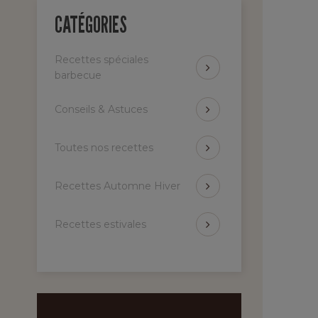
CATÉGORIES
Recettes spéciales
barbecue
Conseils & Astuces
Toutes nos recettes
Recettes Automne Hiver
Recettes estivales