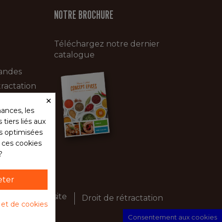
NOTRE BROCHURE
Téléchargez notre dernier
catalogue
andes
ractation
×
ances, les
tiers liés aux
és optimisées
s ces cookies
?
eter
té
Plan du site
Droit de rétractation
é et de cookies
Consentement aux cookies