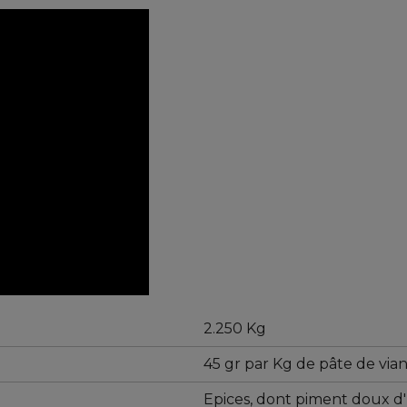
2.250 Kg
45 gr par Kg de pâte de viand
Epices, dont piment doux d'E