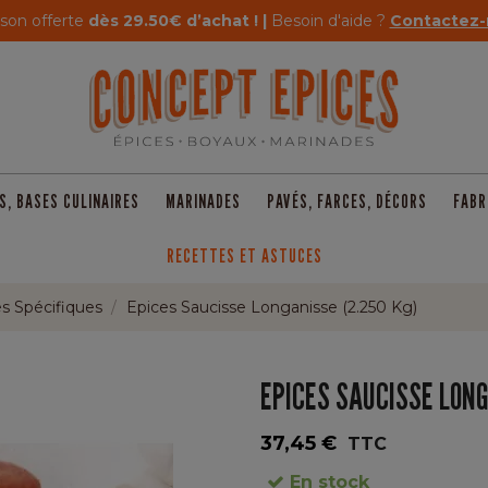
ison offerte
dès 29.50€ d’achat ! |
Besoin d'aide ?
Contactez-
S, BASES CULINAIRES
MARINADES
PAVÉS, FARCES, DÉCORS
FABR
RECETTES ET ASTUCES
s Spécifiques
Epices Saucisse Longanisse (2.250 Kg)
EPICES SAUCISSE LONG
37,45 €
TTC
En stock