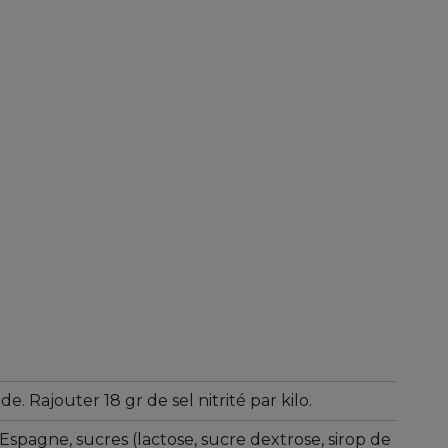
e. Rajouter 18 gr de sel nitrité par kilo.
spagne, sucres (lactose, sucre dextrose, sirop de