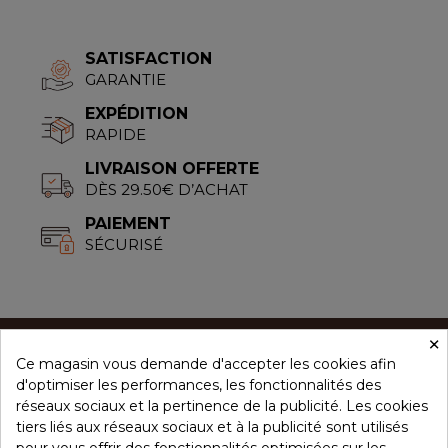
SATISFACTION
GARANTIE
EXPÉDITION
RAPIDE
LIVRAISON OFFERTE
DÈS 29.50€ D’ACHAT
PAIEMENT
SÉCURISÉ
×
Ce magasin vous demande d'accepter les cookies afin
CONCEPT ÉPICES
d'optimiser les performances, les fonctionnalités des
réseaux sociaux et la pertinence de la publicité. Les cookies
tiers liés aux réseaux sociaux et à la publicité sont utilisés
NOS PRODUITS