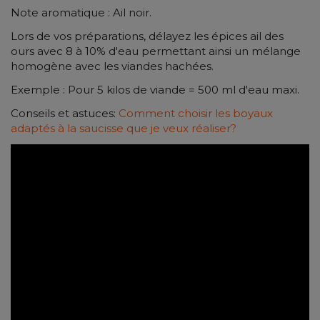
Note aromatique : Ail noir.
Lors de vos préparations, délayez les épices ail des
ours avec 8 à 10% d'eau permettant ainsi un mélange
homogène avec les viandes hachées.
Exemple : Pour 5 kilos de viande = 500 ml d'eau maxi.
Conseils et astuces:
Comment choisir les boyaux
adaptés à la saucisse que je veux réaliser?