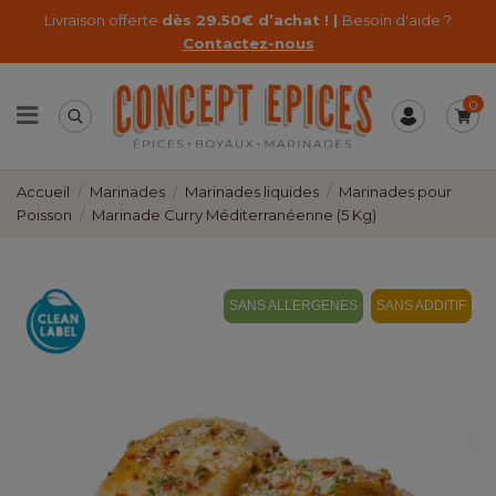
Livraison offerte
dès 29.50€ d’achat ! |
Besoin d'aide ?
Contactez-nous
0
Accueil
Marinades
Marinades liquides
Marinades pour
Poisson
Marinade Curry Méditerranéenne (5 Kg)
SANS ALLERGENES
SANS ADDITIF