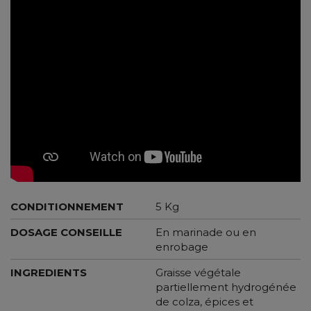
CONDITIONNEMENT
5 Kg
DOSAGE CONSEILLE
En marinade ou en
enrobage
INGREDIENTS
Graisse végétale
partiellement hydrogénée
de colza, épices et