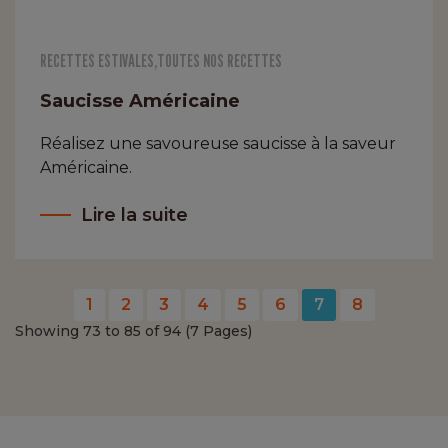
RECETTES ESTIVALES
,
TOUTES NOS RECETTES
Saucisse Américaine
Réalisez une savoureuse saucisse à la saveur
Américaine.
Lire la suite
1
2
3
4
5
6
7
8
Showing 73 to 85 of 94 (7 Pages)