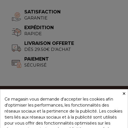
SATISFACTION
GARANTIE
EXPÉDITION
RAPIDE
LIVRAISON OFFERTE
DÈS 29.50€ D’ACHAT
PAIEMENT
SÉCURISÉ
×
Ce magasin vous demande d'accepter les cookies afin
CONCEPT ÉPICES
d'optimiser les performances, les fonctionnalités des
réseaux sociaux et la pertinence de la publicité. Les cookies
tiers liés aux réseaux sociaux et à la publicité sont utilisés
NOS PRODUITS
pour vous offrir des fonctionnalités optimisées sur les