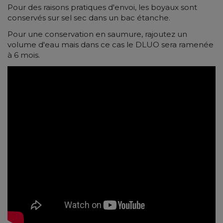
Pour des raisons pratiques d'envoi, les boyaux sont
conservés sur sel sec dans un bac étanche.
Pour une conservation en saumure, rajoutez un
volume d'eau mais dans ce cas le DLUO sera ramenée
à 6 mois.