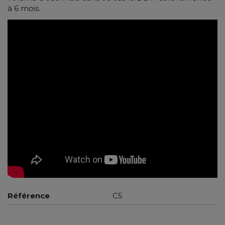
à 6 mois.
Référence
C5