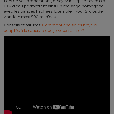
Lors de vos préparations, délayez les épices avec 8 à
10% d'eau permettant ainsi un mélange homogène
avec les viandes hachées. Exemple : Pour 5 kilos de
viande = maxi 500 ml d'eau.
Conseils et astuces:
Comment choisir les boyaux
adaptés à la saucisse que je veux réaliser?