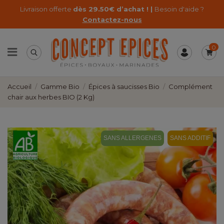
Livraison offerte
dès 29.50€ d’achat ! |
Besoin d'aide ?
Contactez-nous
0
Accueil
Gamme Bio
Épices à saucisses Bio
Complément
chair aux herbes BIO (2 Kg)
SANS ALLERGENES
SANS ADDITIF