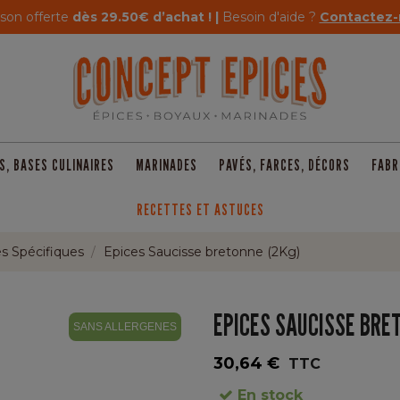
ison offerte
dès 29.50€ d’achat ! |
Besoin d'aide ?
Contactez-
S, BASES CULINAIRES
MARINADES
PAVÉS, FARCES, DÉCORS
FABR
RECETTES ET ASTUCES
s Spécifiques
Epices Saucisse bretonne (2Kg)
EPICES SAUCISSE BRE
SANS ALLERGENES
30,64 €
TTC
En stock