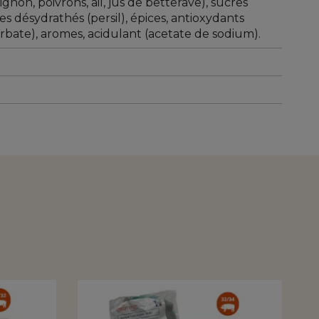
gnon, poivrons, ail, jus de betterave), sucres
es désydrathés (persil), épices, antioxydants
rbate), aromes, acidulant (acetate de sodium).