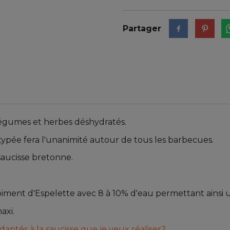
Partager
 légumes et herbes déshydratés.
 typée fera l'unanimité autour de tous les barbecues.
saucisse bretonne.
c piment d'Espelette avec 8 à 10% d'eau permettant ain
axi.
aptés à la saucisse que je veux réaliser?