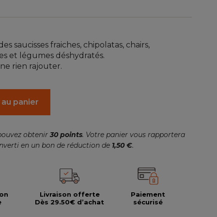
es saucisses fraiches, chipolatas, chairs,
bes et légumes déshydratés.
e rien rajouter.
 au panier
pouvez obtenir
30
points
. Votre panier vous rapportera
nverti en un bon de réduction de
1,50 €
.
ion
Livraison offerte
Paiement
e
Dès 29.50€ d’achat
sécurisé