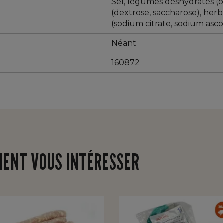
Sel, légumes déshydratés (oi
(dextrose, saccharose), herb
(sodium citrate, sodium asco
Néant
160872
IENT VOUS INTÉRESSER