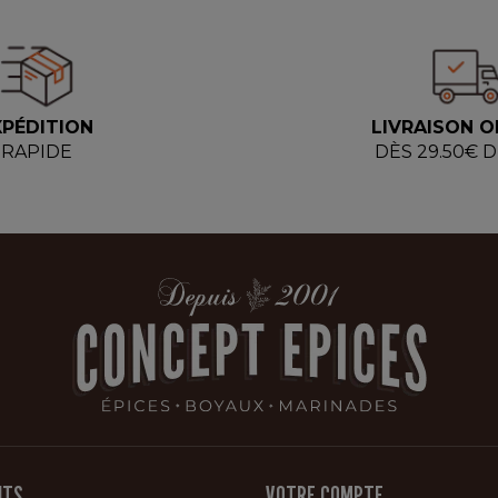
XPÉDITION
LIVRAISON O
RAPIDE
DÈS 29.50€ 
ITS
VOTRE COMPTE