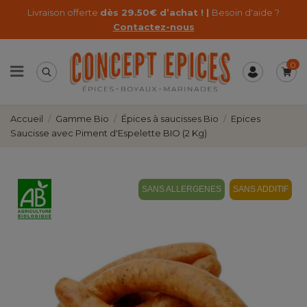
Livraison offerte
dès 29.50€ d’achat ! |
Besoin d'aide ?
Contactez-nous
0
Accueil
Gamme Bio
Épices à saucisses Bio
Epices
Saucisse avec Piment d'Espelette BIO (2 Kg)
SANS ALLERGENES
SANS ADDITIF