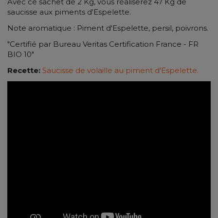
Avec ce sachet de 2 Kg, vous réaliserez 47 Kg de
saucisse aux piments d'Espelette.
Note aromatique : Piment d'Espelette, persil, poivrons.
"Certifié par Bureau Veritas Certification France - FR
BIO 10"
Recette:
Saucisse de volaille au piment d'Espelette.