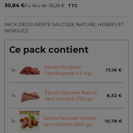
30,84 €
Au lieu de 36,26 €
TTC
PACK DECOUVERTE SAUCISSE NATURE, HERBES ET
MERGUEZ
(8 avis)
Ce pack contient
Epices Merguez
1x
17,16 €
Flamboyante (1.5 Kg)
Epices Saucisse Nature
1x
8,32 €
sans colorant (700 gr)
Epices Saucisse Herbes
1x
10,78 €
sans colorant (800 gr)