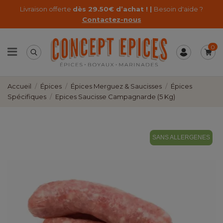
Livraison offerte
dès 29.50€ d’achat ! |
Besoin d'aide ?
Contactez-nous
0
Accueil
Épices
Épices Merguez & Saucisses
Épices
Spécifiques
Epices Saucisse Campagnarde (5 Kg)
SANS ALLERGENES